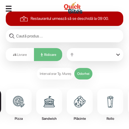
Restaurantul urmează să se deschidă la 09:00.
Livrare
Ridicare
Interval orar Tg. Mureș
Odorhei
Pizza
Sandwich
Plăcinte
Rollo