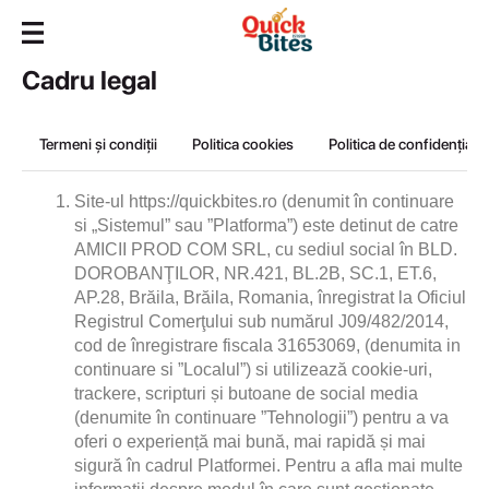
Cadru legal
Termeni și condiții
Politica cookies
Politica de confidențialit
Site-ul https://quickbites.ro
 (denumit în continuare 
si „Sistemul” sau ”Platforma”) este detinut de catre 
AMICII PROD COM SRL
, cu sediul social în BLD. 
DOROBANŢILOR, NR.421, BL.2B, SC.1, ET.6, 
AP.28, Brăila, Brăila, Romania
, înregistrat la Oficiul 
Registrul Comerţului sub numărul J09/482/2014
, 
cod de înregistrare fiscala 31653069
, (denumita in 
continuare si ”Localul”) si utilizează cookie-uri, 
trackere, scripturi și butoane de social media 
(denumite în continuare ”Tehnologii”) pentru a va 
oferi o experiență mai bună, mai rapidă și mai 
sigură în cadrul Platformei. Pentru a afla mai multe 