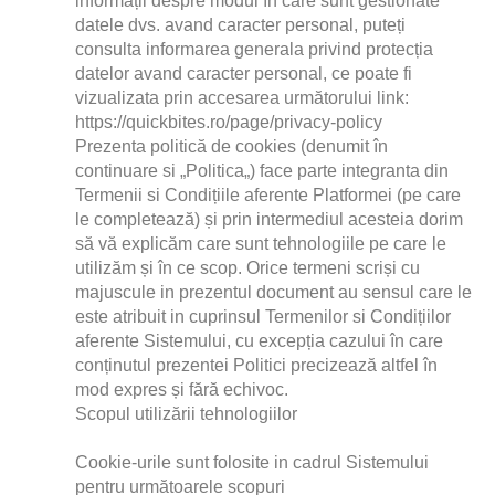
informații despre modul în care sunt gestionate 
datele dvs. avand caracter personal, puteți 
consulta informarea generala privind protecția 
datelor avand caracter personal, ce poate fi 
vizualizata prin accesarea următorului link: 
https://quickbites.ro/page/privacy-policy
Prezenta politică de cookies (denumit în 
continuare si „Politica„) face parte integranta din 
Termenii si Condițiile aferente Platformei (pe care 
le completează) și prin intermediul acesteia dorim 
să vă explicăm care sunt tehnologiile pe care le 
utilizăm și în ce scop. Orice termeni scriși cu 
majuscule in prezentul document au sensul care le 
este atribuit in cuprinsul Termenilor si Condițiilor 
aferente Sistemului, cu excepția cazului în care 
conținutul prezentei Politici precizează altfel în 
mod expres și fără echivoc. 
Scopul utilizării tehnologiilor
Cookie-urile sunt folosite in cadrul Sistemului 
pentru următoarele scopuri