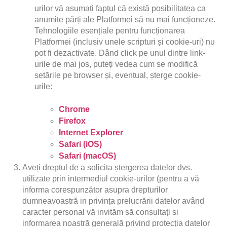
urilor vă asumați faptul că există posibilitatea ca 
anumite părți ale Platformei să nu mai funcționeze. 
Tehnologiile esențiale pentru funcționarea 
Platformei (inclusiv unele scripturi și cookie-uri) nu 
pot fi dezactivate. Dând click pe unul dintre link-
urile de mai jos, puteți vedea cum se modifică 
setările pe browser și, eventual, șterge cookie-
urile:
Chrome
Firefox
Internet Explorer
Safari (iOS)
Safari (macOS)
Aveți dreptul de a solicita ștergerea datelor dvs. 
utilizate prin intermediul cookie-urilor (pentru a vă 
informa corespunzător asupra drepturilor 
dumneavoastră in privința prelucrării datelor având 
caracter personal vă invităm să consultați si 
informarea noastră generală privind protecția datelor 